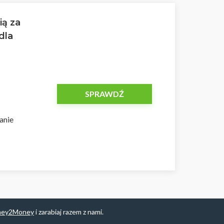
ią za
dla
SPRAWDŹ
anie
ney2Money
i zarabiaj razem z nami.