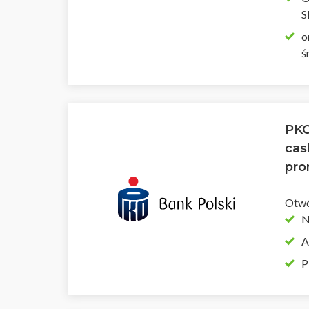
S
o
ś
PKO
cas
pro
Otwó
N
A
P