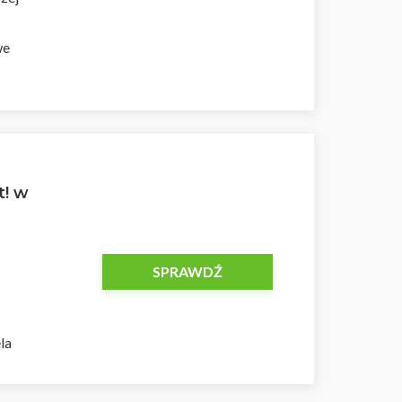
we
t! w
SPRAWDŹ
ela