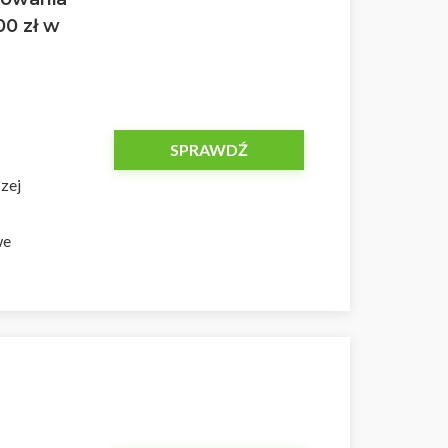
00 zł w
SPRAWDŹ
zej
we