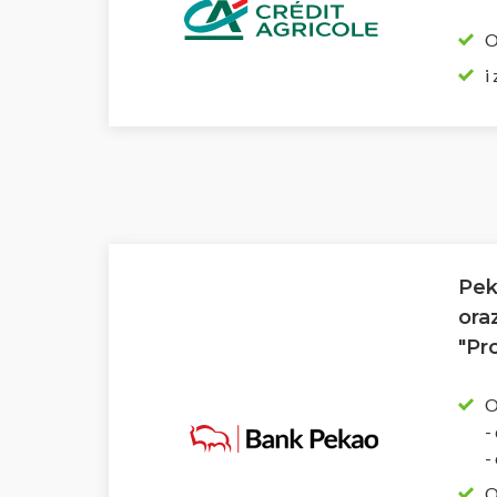
O
i
Pek
ora
"Pr
O
-
-
O