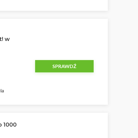
t! w
SPRAWDŹ
ela
o 1000