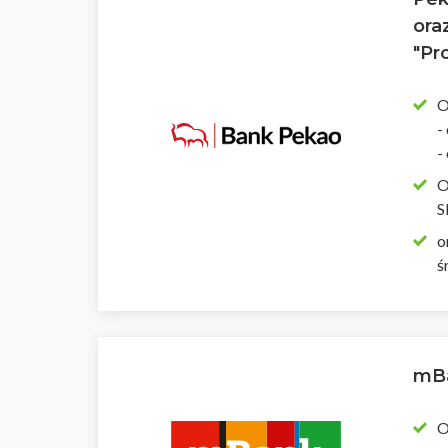
ora
"Pr
O
-
-
O
S
o
ś
mBa
O