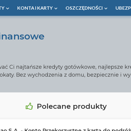
TY
KONTA I KARTY
OSZCZĘDNOŚCI
UBEZP
finansowe
ć Ci najtańsze kredyty gotówkowe, najlepsze kr
lokaty. Bez wychodzenia z domu, bezpiecznie i wy
Polecane produkty
ao S.A. - Konto Przekorzystne z kartą do podró