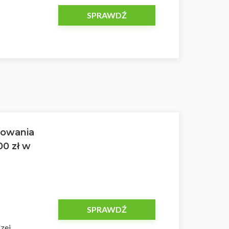
SPRAWDŹ
żowania
00 zł w
SPRAWDŹ
zej