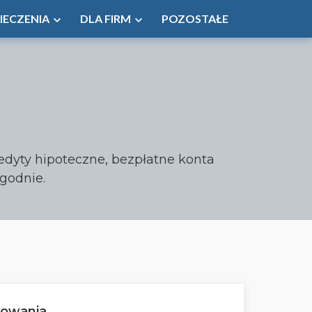
IECZENIA
DLA FIRM
POZOSTAŁE
edyty hipoteczne, bezpłatne konta
godnie.
żowania