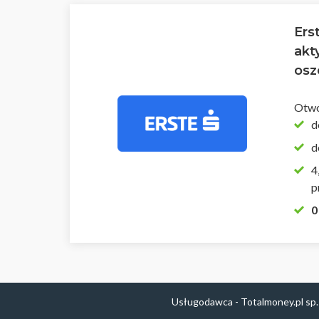
Ers
akt
osz
Otwó
d
d
4
p
0
Usługodawca - Totalmoney.pl sp.