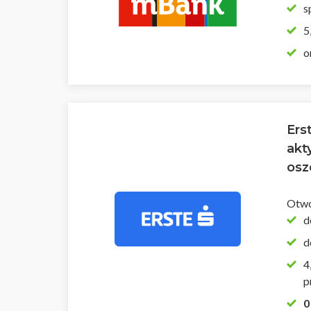
s
5
o
Ers
akt
osz
Otwó
d
d
4
p
0